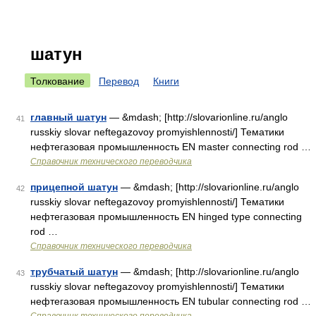
шатун
Толкование
Перевод
Книги
главный шатун
— &mdash; [http://slovarionline.ru/anglo
41
russkiy slovar neftegazovoy promyishlennosti/] Тематики
нефтегазовая промышленность EN master connecting rod …
Справочник технического переводчика
прицепной шатун
— &mdash; [http://slovarionline.ru/anglo
42
russkiy slovar neftegazovoy promyishlennosti/] Тематики
нефтегазовая промышленность EN hinged type connecting
rod …
Справочник технического переводчика
трубчатый шатун
— &mdash; [http://slovarionline.ru/anglo
43
russkiy slovar neftegazovoy promyishlennosti/] Тематики
нефтегазовая промышленность EN tubular connecting rod …