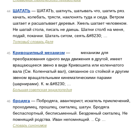
Справочник технического переводчика
ШАТАТЬ
— ШАТАТЬ, шатнуть, шатывать что, шатить ряз.
44
качать, колебать, трясти, наклонять туда и сюда. Ветром
шатает и расшатывает деревья. Хмель шатает человеком.
Не шатай стола, писать не даешь. Шатни столб на меня,
подай, покачни. Шатать ситом, сеять.&#8230; …
Толковый словарь Даля
Кривошипный механизм
— механизм для
45
преобразования одного вида движения в другой, имеет
вращающееся звено в виде Кривошипа или коленчатого
вала (См. Коленчатый вал), связанное со стойкой и другим
звеном вращательными кинематическими парами
(шарнирами). К. м.&#8230; …
Большая советская энциклопедия
бродяга
— Побродяга, авантюрист, искатель приключений,
46
проходимец, прошлец, скиталец, шатун. Бродяга
беспаспортный, бесписьменный. Бездомный скиталец. Не
помнящий родства. Иван непомнящий. .. Ср …
Словарь синонимов