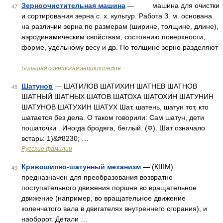
Зерноочистительная машина
— машина для очистки
47
и сортирования зерна с. х. культур. Работа З. м. основана
на различии зерна по размерам (ширине, толщине, длине),
аэродинамическим свойствам, состоянию поверхности,
форме, удельному весу и др. По толщине зерно разделяют
…
Большая советская энциклопедия
Шатунов
— ШАТИЛОВ ШАТИХИН ШАТНЕВ ШАТНОВ
48
ШАТНЫЙ ШАТНЫХ ШАТОВ ШАТОХА ШАТОХИН ШАТУНИН
ШАТУНОВ ШАТУХИН ШАТУХ Шат, шатень, шатун тот, кто
шатается без дела. О таком говорили: Сам шатун, дети
пошаточки . Иногда бродяга, беглый. (Ф). Шат означало
встарь: 1)&#8230; …
Русские фамилии
Кривошипно-шатунный механизм
— (КШМ)
49
предназначен для преобразования возвратно
поступательного движения поршня во вращательное
движение (например, во вращательное движение
коленчатого вала в двигателях внутреннего сгорания), и
наоборот. Детали …