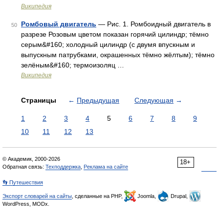
Википедия
Ромбовый двигатель
— Рис. 1. Ромбоидный двигатель в
50
разрезе Розовым цветом показан горячий цилиндр; тёмно
серым&#160; холодный цилиндр (с двумя впускным и
выпускным патрубками, окрашенных тёмно жёлтым); тёмно
зелёным&#160; термоизоляц …
Википедия
Страницы
←
Предыдущая
Следующая
→
1
2
3
4
5
6
7
8
9
10
11
12
13
© Академик, 2000-2026
18+
Обратная связь:
Техподдержка
,
Реклама на сайте
👣 Путешествия
Экспорт словарей на сайты
, сделанные на PHP,
Joomla,
Drupal,
WordPress, MODx.